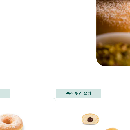
리
특선 튀김 요리