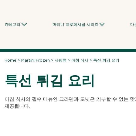
Skip
to
content
카테고리
마티니 프로페셔널 시리즈
다
Home
>
Martini Frozen
>
사탕류
>
아침 식사
>
특선 튀김 요리
특선 튀김 요리
아침 식사의 필수 메뉴인 크라펜과 도넛은 거부할 수 없는 
제공됩니다.