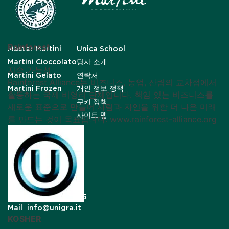
Rainforest
Master Martini
Unica School
Martini Cioccolato
당사 소개
지속 가능성
Martini Gelato
연락처
Rainforest Alliance는 비즈니스, 농업, 산림의 교차점에서
Martini Frozen
개인 정보 정책
활동하는 국제 비영리 단체입니다. 책임 있는 비즈니스를
쿠키 정책
새로운 표준으로 만들어 사람과 자연을 위한 더 나은 미래
사이트 맵
를 만드는 것이 목표입니다. www.rainforest-alliance.org
Tel
+39 0545 989511
Fax
+39 0545 989615
Mail
info@unigra.it
KOSHER