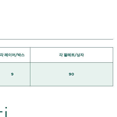
각 레이어/박스
각 팔레트/상자
9
90
i