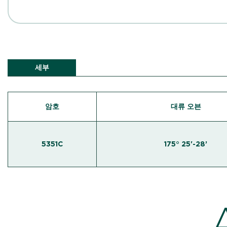
세부
암호
대류 오븐
5351C
175° 25'-28’