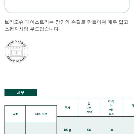
브리오슈 페이스트리는 장인의 손길로 만들어져 매우 얇고
스펀지처럼 부드럽습니다.
세부
각 레
상
이
각
무게
자/
어/
개당
암호
대류 오븐
박스
85 g
50
10