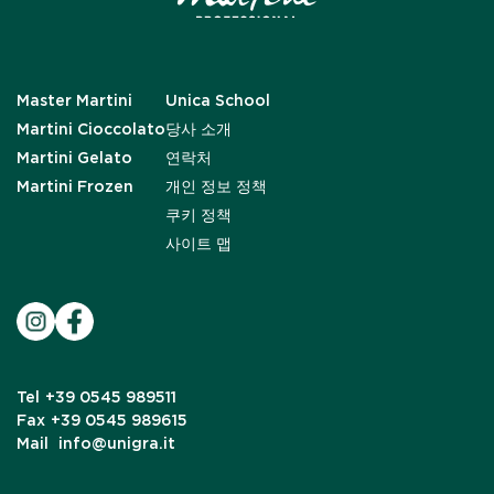
Master Martini
Unica School
Martini Cioccolato
당사 소개
Martini Gelato
연락처
Martini Frozen
개인 정보 정책
쿠키 정책
사이트 맵
Tel
+39 0545 989511
Fax
+39 0545 989615
Mail
info@unigra.it