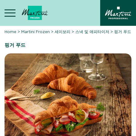
Skip
to
content
Home
>
Martini Frozen
>
세이보리
>
스낵 및 애피타이저
>
핑거 푸드
핑거 푸드