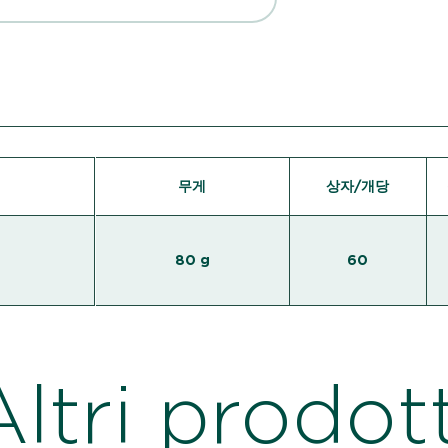
무게
상자/개당
80 g
60
Altri prodott