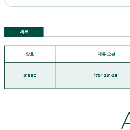
세부
암호
대류 오븐
5168C
175° 25'-28’