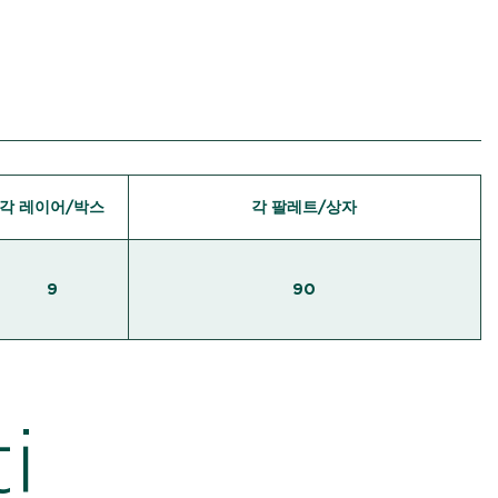
각 레이어/박스
각 팔레트/상자
9
90
i