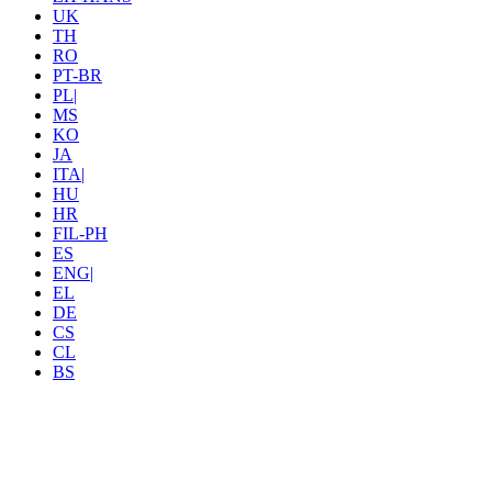
UK
TH
RO
PT-BR
PL|
MS
KO
JA
ITA|
HU
HR
FIL-PH
ES
ENG|
EL
DE
CS
CL
BS