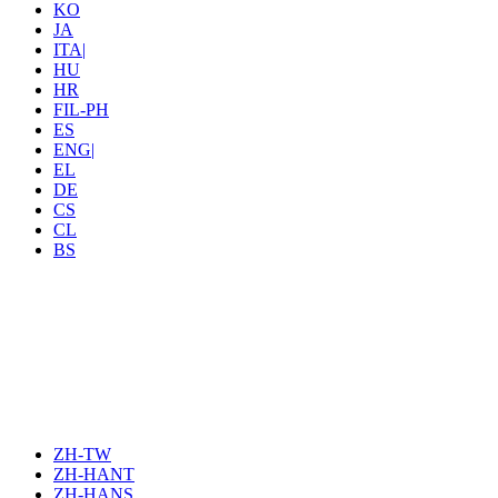
KO
JA
ITA|
HU
HR
FIL-PH
ES
ENG|
EL
DE
CS
CL
BS
ZH-TW
ZH-HANT
ZH-HANS